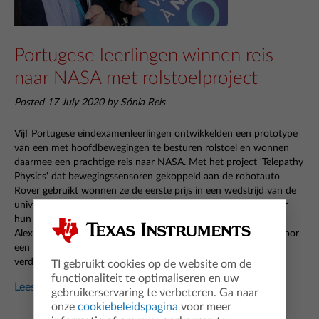
Portugese leerlingen winnen reis
naar NASA met rolstoelproject
Posted 17 July 2020 by Sónia Reis
Vijf Portugese eindexamenleerlingen ontwikkelden een prototype
van een met hoofdbewegingen te besturen rolstoel en wonnen
daarmee een prachtige reis naar NASA. Met het project 'Telepathy
Physics' dat bewegingssensoren gekoppeld aan de robotauto
Rover gebruikt wonnen ze de eerste prijs in een wedstrijd van de
universiteit van Lissabon. "De leerlingen wilden op deze manier
hun medeleerlingen met een beperking helpen," zegt leraar
Alexandre Gomes. "Het mooie is dat ze oplossingen zochten voor
een echt bestaand probleem en dat ze zich tegelijk meer
verdiepten in wiskunde."
TI gebruikt cookies op de website om de
functionaliteit te optimaliseren en uw
Lees meer...
gebruikerservaring te verbeteren. Ga naar
onze
cookiebeleidspagina
voor meer