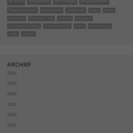
STEM
Wiskunde
technologie
programmeren
Texas Instruments
natuurkunde
scheikunde
project
Python
wetenschap
TI Innovator Hub
onderwijs
bètavakken
computational thinking
TI Innovator Rover
leraren
wetenschappen
meisjes
vrouwen
ARCHIEF
2026
2025
2024
2023
2022
2021