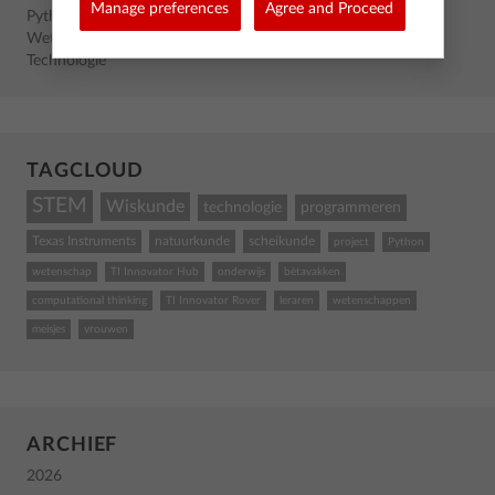
Manage preferences
Agree and Proceed
Python
Wetenschappen
Technologie
TAGCLOUD
STEM
Wiskunde
technologie
programmeren
Texas Instruments
natuurkunde
scheikunde
project
Python
wetenschap
TI Innovator Hub
onderwijs
bètavakken
computational thinking
TI Innovator Rover
leraren
wetenschappen
meisjes
vrouwen
ARCHIEF
2026