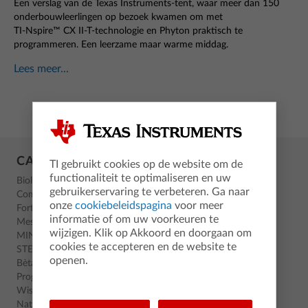
Een verslag van de Texas Instruments-tent, waar meer dan 150
onderbouwleerlingen op bezoek kwamen om met
TI-Nspire™ CX II-T
-technologie en Phyton praktisch te
programmeren.
Een leerzame maar warme middag.
Lees meer...
CATEGORIEEN
TI gebruikt cookies op de website om de
functionaliteit te optimaliseren en uw
Biologie
gebruikerservaring te verbeteren. Ga naar
Computational Thinking
onze
cookiebeleidspagina
voor meer
Fortbildung
informatie of om uw voorkeuren te
Messwerterfassung
wijzigen. Klik op Akkoord en doorgaan om
MINT
cookies te accepteren en de website te
STEM
openen.
Bètavakken
Programmeren
Wiskunde
Natuurkunde